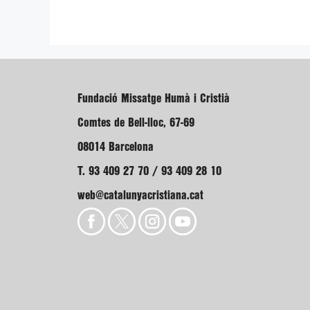
Fundació Missatge Humà i Cristià
Comtes de Bell-lloc, 67-69
08014 Barcelona
T. 93 409 27 70 / 93 409 28 10
web@catalunyacristiana.cat