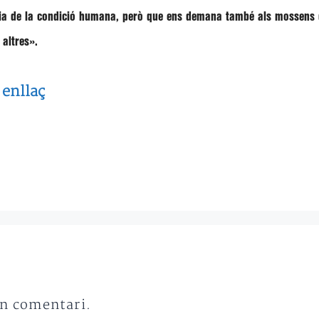
ia de la condició humana, però que ens demana també als mossens de
altres».
enllaç
t
un comentari.