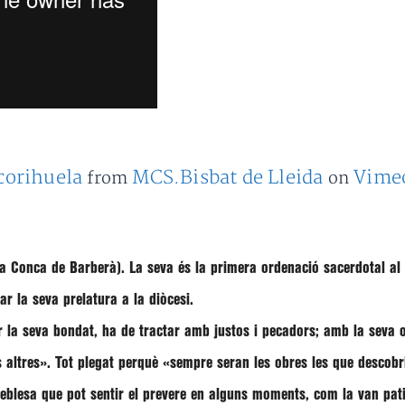
corihuela
MCS.Bisbat de Lleida
Vime
from
on
a Conca de Barberà). La seva és la primera ordenació sacerdotal al b
ar la seva prelatura a la diòcesi.
per la seva bondat, ha de tractar amb justos i pecadors; amb la seva 
s altres». Tot plegat perquè «sempre seran les obres les que descobr
feblesa que pot sentir el prevere en alguns moments, com la van pati