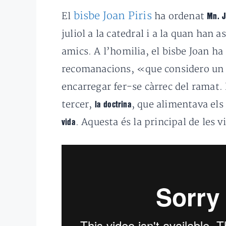
bisbe Joan Piris
El
ha ordenat
Mn. J
juliol a la catedral i a la quan han 
amics. A l’homilia, el bisbe Joan h
recomanacions, «que considero un t
encarregar fer-se càrrec del ramat.
tercer,
, que alimentava els 
la doctrina
. Aquesta és la principal de les v
vida