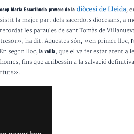
diòcesi de Lleida
, 
osep Maria Escorihuela prevere de la
assistit la major part dels sacerdots diocesans, a
a recordat les paraules de sant Tomàs de Villanuev
resor», ha dit. Aquestes són, «en primer lloc,
l
 En segon lloc,
, que el va fer estar atent a l
la vetlla
homes, fins que arribessin a la salvació definitiv
irtuts».