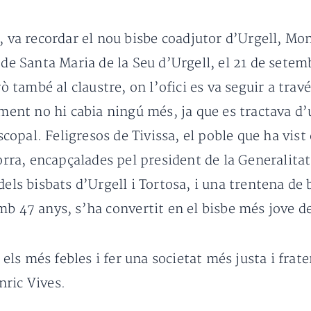
, va recordar el nou bisbe coadjutor d’Urgell, Mo
 de Santa Maria de la Seu d’Urgell, el 21 de sete
rò també al claustre, on l’ofici es va seguir a tra
ament no hi cabia ningú més, ja que es tractava d’
iscopal. Feligresos de Tivissa, el poble que ha vist
rra, encapçalades pel president de la Generalitat,
dels bisbats d’Urgell i Tortosa, i una trentena d
b 47 anys, s’ha convertit en el bisbe més jove d
s més febles i fer una societat més justa i frater
nric Vives.