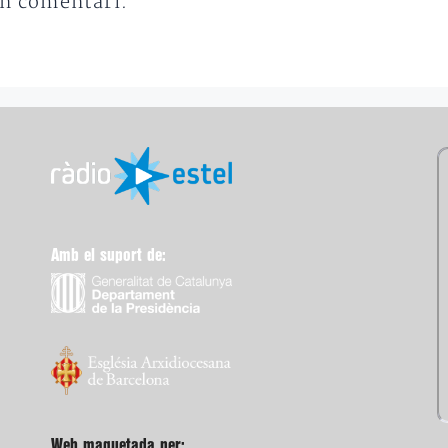
un comentari.
Amb el suport de:
Web maquetada per: