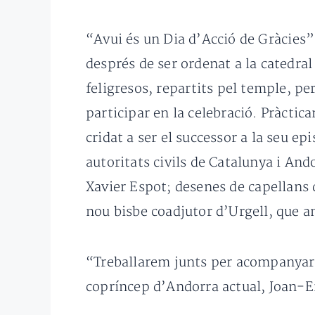
“Avui és un Dia d’Acció de Gràcies”
després de ser ordenat a la catedral
feligresos, repartits pel temple, pe
participar en la celebració. Pràctic
cridat a ser el successor a la seu ep
autoritats civils de Catalunya i Ando
Xavier Espot; desenes de capellans 
nou bisbe coadjutor d’Urgell, que am
“Treballarem junts per acompanyar el
copríncep d’Andorra actual, Joan-E