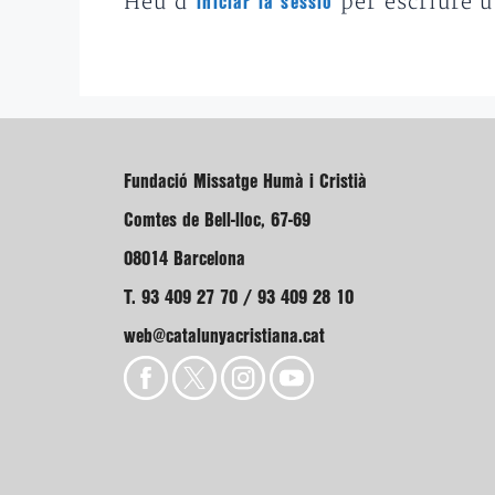
Heu d'
per escriure 
iniciar la sessió
Fundació Missatge Humà i Cristià
Comtes de Bell-lloc, 67-69
08014 Barcelona
T. 93 409 27 70 / 93 409 28 10
web@catalunyacristiana.cat