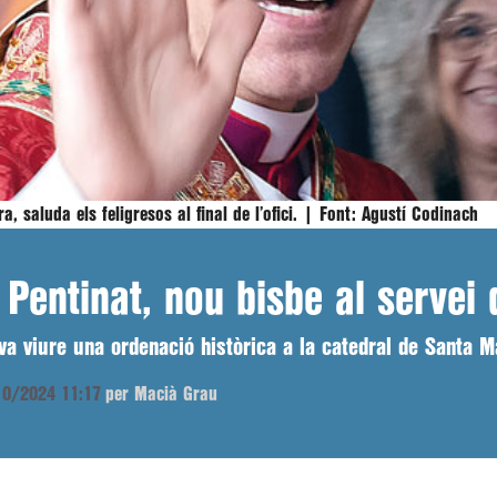
, saluda els feligresos al final de l’ofici. |
Font:
Agustí Codinach
Pentinat, nou bisbe al servei 
 va viure una ordenació històrica a la catedral de Santa M
/10/2024 11:17
per Macià Grau