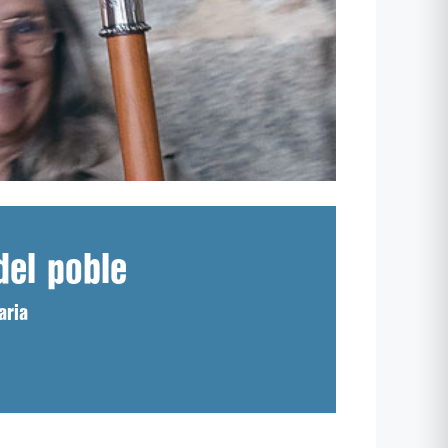
del poble
aria