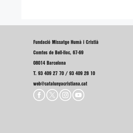
Fundació Missatge Humà i Cristià
Comtes de Bell-lloc, 67-69
08014 Barcelona
T. 93 409 27 70 / 93 409 28 10
web@catalunyacristiana.cat