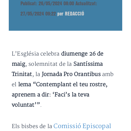
Publicat: 26/05/2024 08:00
Actualitzat:
27/05/2024 09:22
per REDACCIÓ
L’Església celebra
diumenge 26 de
maig
, solemnitat de la
Santíssima
Trinitat
, la
Jornada Pro Orantibus
amb
el
lema “Contemplant el teu rostre,
aprenem a dir: ‘Faci’s la teva
voluntat’”
.
Comissió Episcopal
Els bisbes de la