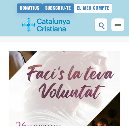
DONATIUS
SUBSCRIU-TE
EL MEU COMPTE
Vés
al
contingut