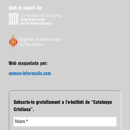
Amb el suport de:
Web maquetada per:
unmon-informatic.com
Subscriu-te gratuïtament a l’e-butlletí de “Catalunya
Cristiana”.