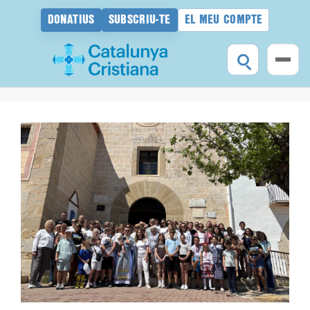
DONATIUS
SUBSCRIU-TE
EL MEU COMPTE
Vés
al
contingut