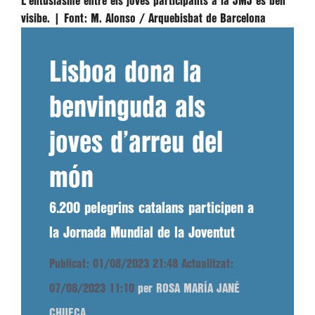
L'entusiasme entre els joves participants a la JMJ és ben
visibe. |
Font:
M. Alonso / Arquebisbat de Barcelona
Lisboa dona la
benvinguda als
joves d’arreu del
món
6.200 pelegrins catalans participen a
la Jornada Mundial de la Joventut
Publicat: 01/08/2023 21:48
Actualitzat:
07/08/2023 11:10
per ROSA MARÍA JANÉ
CHUECA