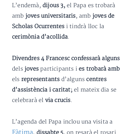
L’endemà,
dijous 3,
el Papa es trobarà
amb
joves universitaris
, amb
joves de
Scholas Ocurrentes
i tindrà lloc la
cerimònia d’acollida
.
Divendres 4
Francesc confessarà alguns
dels
joves
participants i
es trobarà amb
els
representants
d’alguns
centres
d’assistència i caritat;
el mateix dia se
celebrarà el
via crucis
.
L’agenda del Papa inclou una visita a
Fàtima
,
dissabte 5
, on resarà el rosari