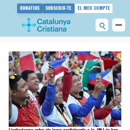
DONATIUS
SUBSCRIU-TE
EL MEU COMPTE
Vés
al
contingut