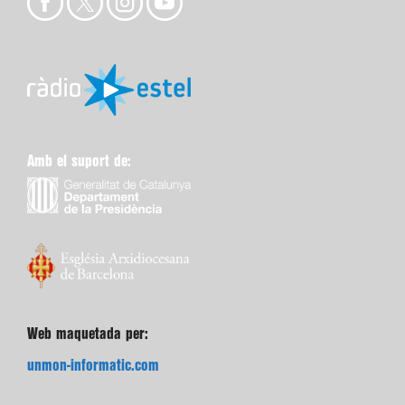
Amb el suport de:
Web maquetada per:
unmon-informatic.com