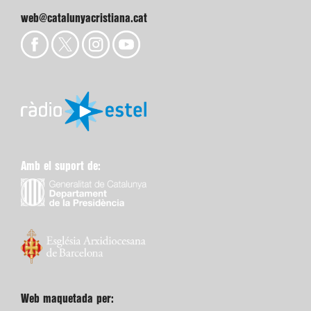
web@catalunyacristiana.cat
Amb el suport de:
Web maquetada per: