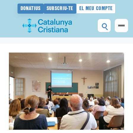
DONATIUS
SUBSCRIU-TE
EL MEU COMPTE
Vés
al
contingut