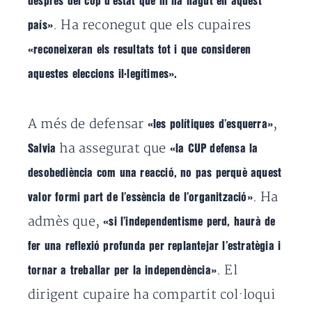
després del cop d’estat que hi ha hagut en aquest
. Ha reconegut que els cupaires
país»
«reconeixeran els resultats tot i que consideren
aquestes eleccions il·legítimes».
A més de defensar
,
«les polítiques d’esquerra»
ha assegurat que
Salvia
«la CUP defensa la
desobediència com una reacció, no pas perquè aquest
. Ha
valor formi part de l’essència de l’organització»
admès que,
«si l’independentisme perd, haurà de
fer una reflexió profunda per replantejar l’estratègia i
. El
tornar a treballar per la independència»
dirigent cupaire ha compartit col·loqui