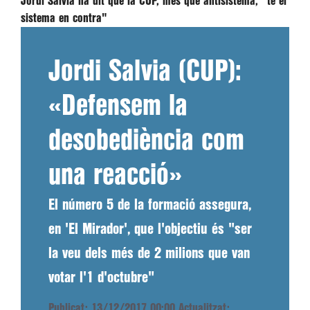
Jordi Salvia ha dit que la CUP, més que antisistema, "té el
sistema en contra"
Jordi Salvia (CUP):
«Defensem la
desobediència com
una reacció»
El número 5 de la formació assegura,
en 'El Mirador', que l'objectiu és "ser
la veu dels més de 2 milions que van
votar l'1 d'octubre"
Publicat: 13/12/2017 00:00
Actualitzat: