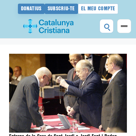
DONATIUS
SUBSCRIU-TE
EL MEU COMPTE
Vés
al
contingut