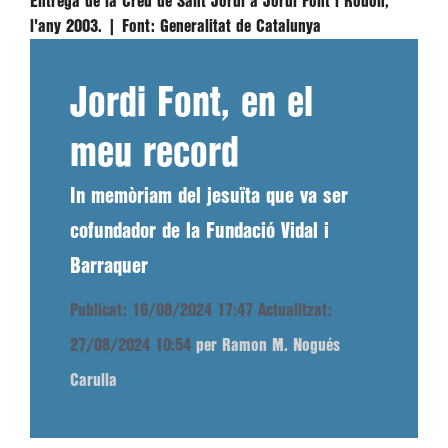
Entrega de la Creu de Sant Jordi a Jordi Font i Rodon,
l'any 2003. |
Font:
Generalitat de Catalunya
Jordi Font, en el
meu record
In memòriam del jesuïta que va ser
cofundador de la Fundació Vidal i
Barraquer
Publicat: 16/08/2024 17:47
Actualitzat:
27/08/2024 10:54
per Ramon M. Nogués
Carulla