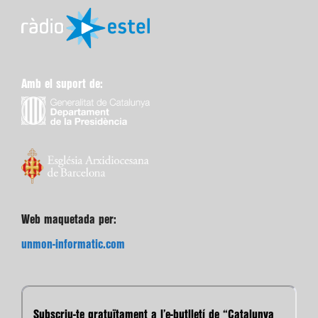
Amb el suport de:
Web maquetada per:
unmon-informatic.com
Subscriu-te gratuïtament a l’e-butlletí de “Catalunya