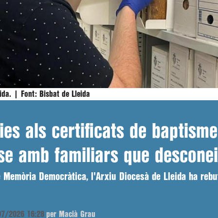
eida. |
Font:
Bisbat de Lleida
ies als certificats de baptism
-se amb familiars que descone
de Memòria Democràtica, l'Arxiu Diocesà de Lleida ha reb
/07/2026 16:28
per Macià Grau