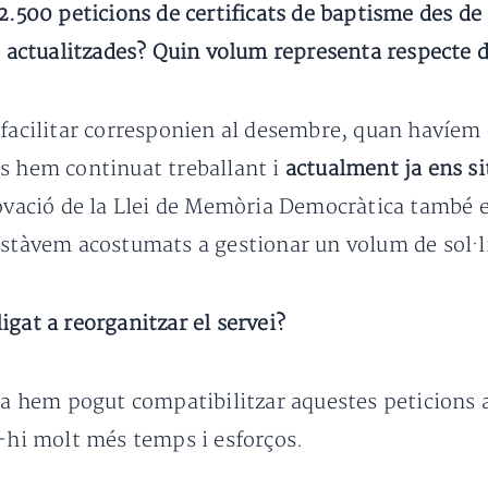
2.500 peticions de certificats de baptisme des de 
tualitzades? Quin volum representa respecte de l
 facilitar corresponien al desembre, quan havíem 
rs hem continuat treballant i
actualment ja ens si
ovació de la Llei de Memòria Democràtica també 
estàvem acostumats a gestionar un volum de sol·li
gat a reorganitzar el servei?
da hem pogut compatibilitzar aquestes peticions a
r-hi molt més temps i esforços.