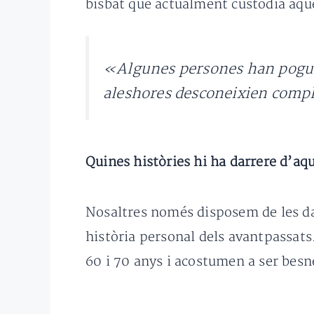
bisbat que actualment custodia aqu
«Algunes persones han pogut 
aleshores desconeixien com
Quines històries hi ha darrere d’a
Nosaltres només disposem de les dad
història personal dels avantpassats
60 i 70 anys i acostumen a ser bes