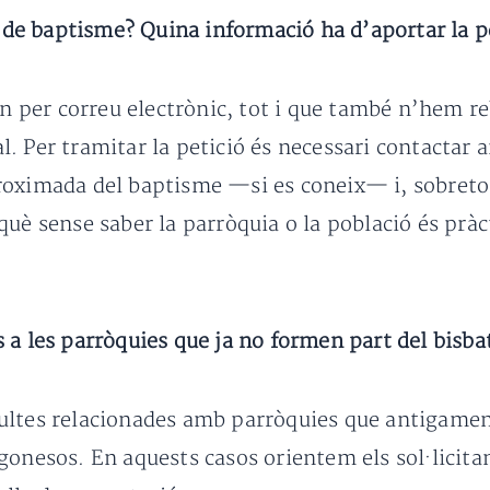
at de baptisme? Quina informació ha d’aportar la 
en per correu electrònic, tot i que també n’hem re
 Per tramitar la petició és necessari contactar am
oximada del baptisme —si es coneix— i, sobretot,
què sense saber la parròquia o la població és pràc
 a les parròquies que ja no formen part del bisba
ultes relacionades amb parròquies que antigament 
onesos. En aquests casos orientem els sol·licitan