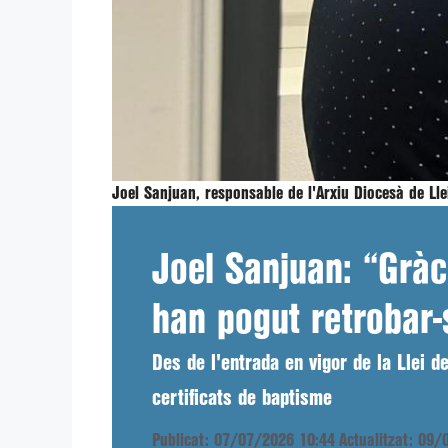
Joel Sanjuan, responsable de l'Arxiu Diocesà de Ll
Joel Sanjuan: “Gràc
han pogut retrobar
Des de l'entrada en vigor de la Llei 
certificats de baptisme
Publicat: 07/07/2026 10:44
Actualitzat: 09