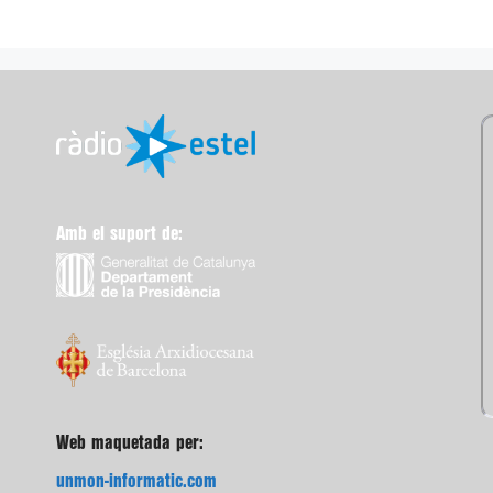
Amb el suport de:
Web maquetada per:
unmon-informatic.com