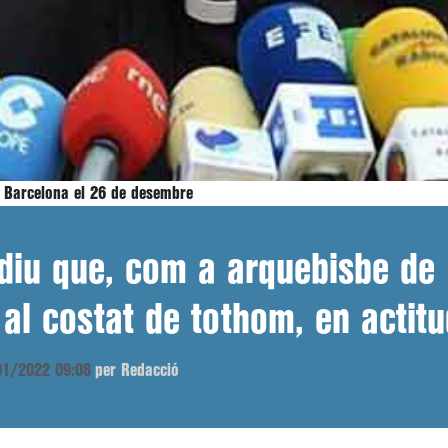
a Barcelona el 26 de desembre
diu que, com a arquebisbe de 
 al costat de tothom, en actit
/01/2022 09:08
per Redacció