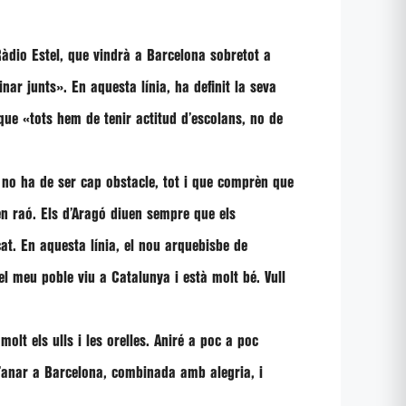
àdio Estel
, que vindrà a Barcelona sobretot a
inar junts»
. En aquesta línia, ha definit la seva
 que
«tots hem de tenir actitud d’escolans, no de
 no ha de ser cap obstacle, tot i que comprèn que
en raó. Els d’Aragó diuen sempre que els
cat. En aquesta línia, el nou arquebisbe de
l meu poble viu a Catalunya i està molt bé. Vull
molt els ulls i les orelles. Aniré a poc a poc
’anar a Barcelona, combinada amb alegria, i