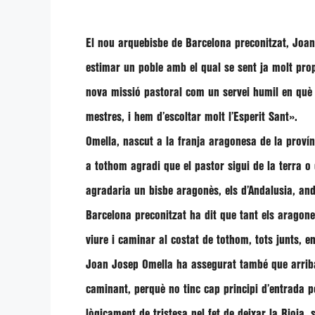
El nou arquebisbe de Barcelona preconitzat,
Joan
estimar un poble amb el qual se sent ja molt pro
nova missió pastoral com un servei humil en qu
mestres, i hem d’escoltar molt l’Esperit Sant»
.
Omella
, nascut a la franja aragonesa de la proví
a tothom agradi que el pastor sigui de la terra o 
agradaria un bisbe aragonès, els d’Andalusia, anda
Barcelona preconitzat ha dit que tant els arago
viure i caminar al costat de tothom, tots junts, e
Joan Josep Omella
ha assegurat també que arriba
caminant, perquè no tinc cap principi d’entrada p
lògicament de tristesa pel fet de deixar la Rioja,