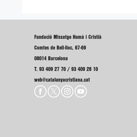
Fundació Missatge Humà i Cristià
Comtes de Bell-lloc, 67-69
08014 Barcelona
T. 93 409 27 70 / 93 409 28 10
web@catalunyacristiana.cat