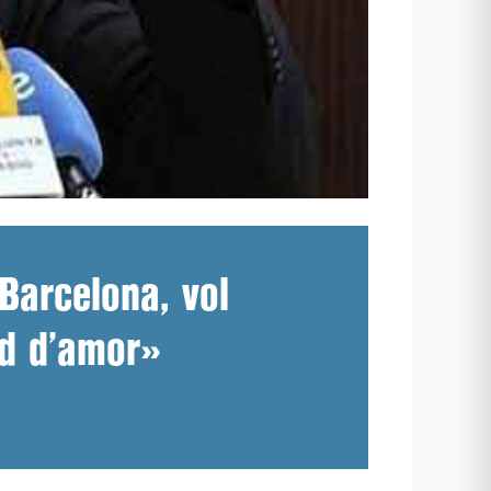
Barcelona, vol
ud d’amor»