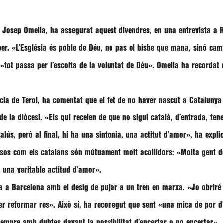
 Josep Omella
, ha assegurat aquest divendres, en una entrevista a
R
per.
«L’Església és poble de Déu, no pas el bisbe que mana, sinó cam
è
«tot passa per l’escolta de la voluntat de Déu»
.
Omella
ha recordat
ncia de Terol, ha comentat que el fet de no haver nascut a Catalunya
de la diòcesi.
«Els qui recelen de que no sigui català, d’entrada, ten
lús, però al final, hi ha una sintonia, una actitut d’amor»
, ha expli
nesos com els catalans són mútuament molt acollidors:
«Molta gent de
n una veritable actitud d’amor»
.
 a Barcelona amb el desig de pujar a un tren en marxa.
«Jo obriré 
er reformar res».
Això sí, ha reconegut que sent
«una mica de por d
 sempre amb dubtes davant la possibilitat d’encertar o no encertar»
.