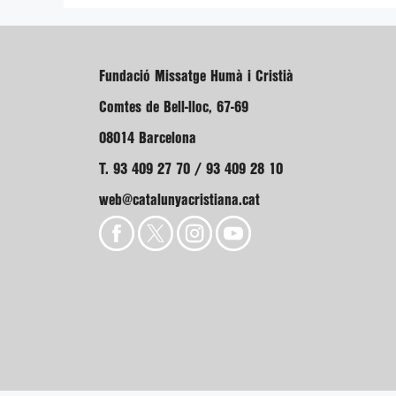
Fundació Missatge Humà i Cristià
Comtes de Bell-lloc, 67-69
08014 Barcelona
T. 93 409 27 70 / 93 409 28 10
web@catalunyacristiana.cat