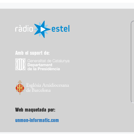
Amb el suport de:
Web maquetada per:
unmon-informatic.com