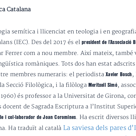
ica Catalana
ogia semítica i llicenciat en teologia i en geografi
lans (IEC). Des del 2017 és el
president de l’Associació 
r Ferrer com a nou membre. Així mateix, també va
lingüística romàniques. Tots dos han estat adscrits 
atre membres numeraris: el periodista
,
Xavier Bosch
la Secció Filològica, i la filòloga
, asso
Meritxell Simó
 1960) és professor a la Universitat de Girona, co
 docent de Sagrada Escriptura a l’Institut Superi
. Ha escrit diversos l
eble i col·laborador de Joan Coromines
La saviesa dels pares d’I
ana. Ha traduït al català