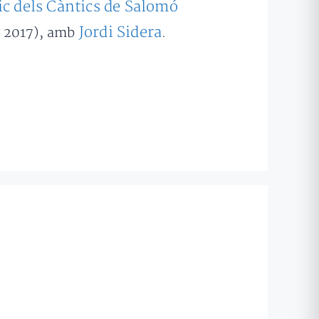
ic dels Càntics de Salomó
Jordi Sidera
, 2017), amb
.