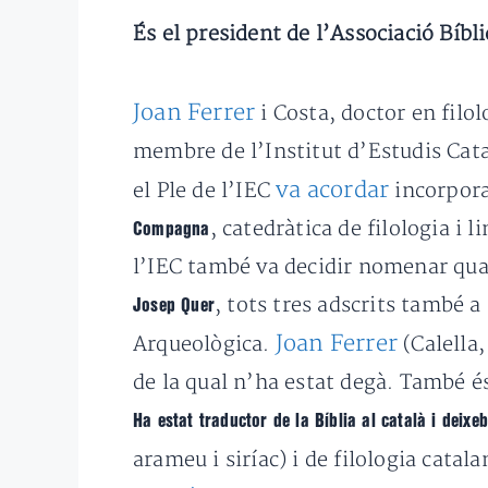
És el president de l’Associació Bíbl
Joan Ferrer
i Costa, doctor en filol
membre de l’Institut d’Estudis Cata
va acordar
el Ple de l’IEC
incorpora
, catedràtica de filologia i 
Compagna
l’IEC també va decidir nomenar qu
, tots tres adscrits també a 
Josep Quer
Joan Ferrer
Arqueològica.
(Calella,
de la qual n’ha estat degà. També és
Ha estat traductor de la Bíblia al català i deix
arameu i siríac) i de filologia catal