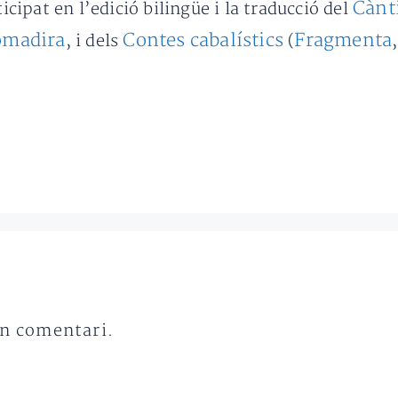
Cànt
ticipat en l’edició bilingüe i la traducció del
omadira
Contes cabalístics
Fragmenta
, i dels
(
un comentari.