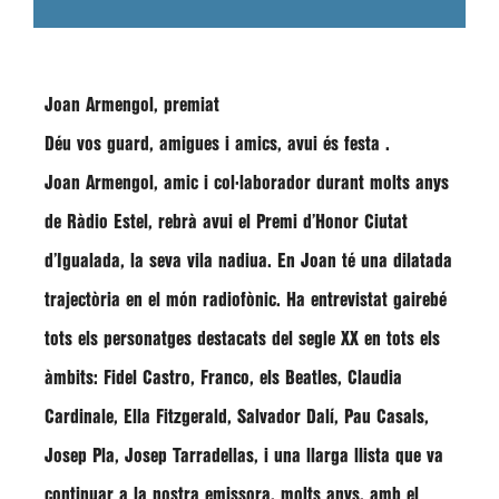
Joan Armengol, premiat
Déu vos guard, amigues i amics, avui és festa .
Joan Armengol
, amic i col·laborador durant molts anys
de Ràdio Estel, rebrà avui el Premi d’Honor Ciutat
d’Igualada, la seva vila nadiua. En Joan té una dilatada
trajectòria en el món radiofònic. Ha entrevistat gairebé
tots els personatges destacats del segle XX en tots els
àmbits: Fidel Castro, Franco, els Beatles, Claudia
Cardinale, Ella Fitzgerald, Salvador Dalí, Pau Casals,
Josep Pla, Josep Tarradellas, i una llarga llista que va
continuar a la nostra emissora, molts anys, amb el