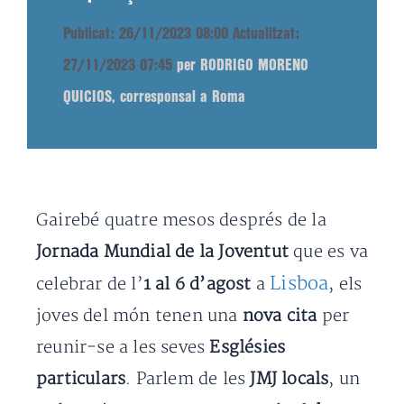
Publicat: 26/11/2023 08:00
Actualitzat:
27/11/2023 07:45
per RODRIGO MORENO
QUICIOS, corresponsal a Roma
Gairebé quatre mesos després de la
Jornada Mundial de la Joventut
que es va
Lisboa
celebrar de l’
1 al 6 d’agost
a
, els
joves del món tenen una
nova cita
per
reunir-se a les seves
Esglésies
particulars
. Parlem de les
JMJ locals
, un