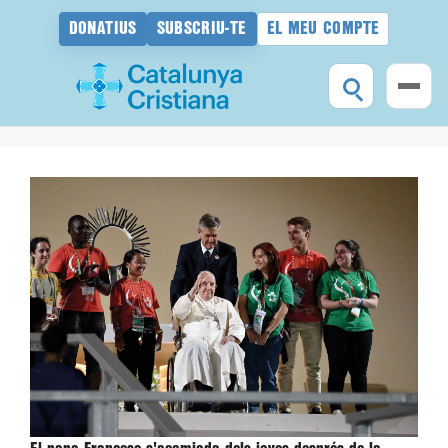
DONATIUS
SUBSCRIU-TE
EL MEU COMPTE
Vés
al
contingut