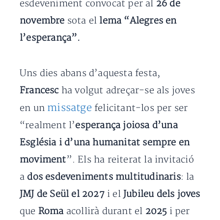
esdeveniment convocat per al
26 de
novembre
sota el
lema “Alegres en
l’esperança”.
Uns dies abans d’aquesta festa,
Francesc
ha volgut adreçar-se als joves
missatge
en un
felicitant-los per ser
“realment l’
esperança joiosa d’una
Església i d’una humanitat sempre en
moviment
”. Els ha reiterat la invitació
a
dos esdeveniments multitudinaris
: la
JMJ de Seül el 2027
i el
Jubileu dels joves
que
Roma
acollirà durant el
2025
i per