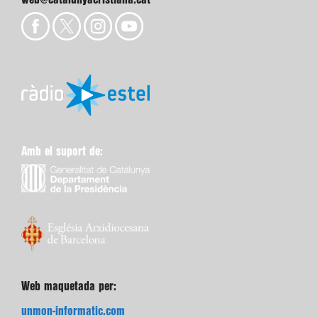
Amb el suport de:
Web maquetada per:
unmon-informatic.com