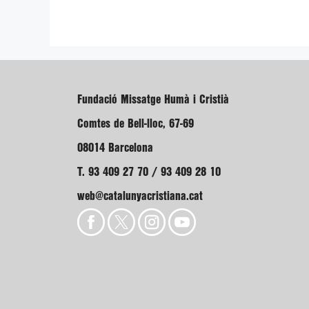
Fundació Missatge Humà i Cristià
Comtes de Bell-lloc, 67-69
08014 Barcelona
T. 93 409 27 70 / 93 409 28 10
web@catalunyacristiana.cat