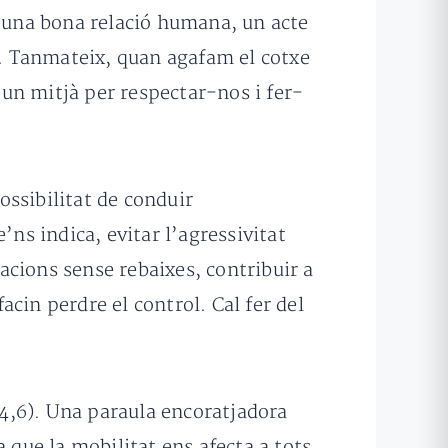
d’una bona relació humana, un acte
es. Tanmateix, quan agafam el cotxe
d’un mitjà per respectar-nos i fer-
ossibilitat de conduir
’ns indica, evitar l’agressivitat
zacions sense rebaixes, contribuir a
acin perdre el control. Cal fer del
14,6). Una paraula encoratjadora
 que la mobilitat ens afecta a tots.