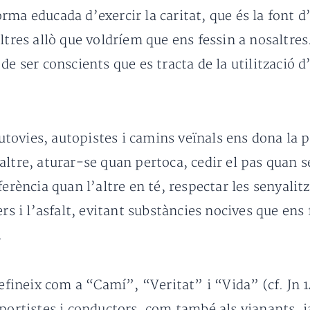
rma educada d’exercir la caritat, que és la font 
altres allò que voldríem que ens fessin a nosaltr
de ser conscients que es tracta de la utilització 
autovies, autopistes i camins veïnals ens dona la p
ltre, aturar-se quan pertoca, cedir el pas quan se
ferència quan l’altre en té, respectar les senyalit
rs i l’asfalt, evitant substàncies nocives que ens f
.
defineix com a “Camí”, “Veritat” i “Vida” (cf. Jn 
portistes i conductors, com també als vianants, ja