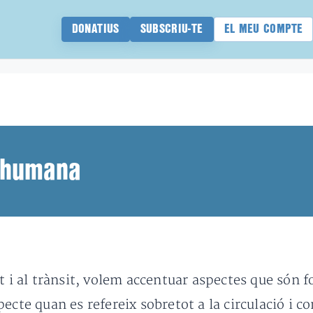
DONATIUS
SUBSCRIU-TE
EL MEU COMPTE
t humana
t i al trànsit, volem accentuar aspectes que són 
ecte quan es refereix sobretot a la circulació i c