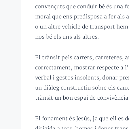
convençuts que conduir bé és una fo
moral que ens predisposa a fer als 
o un altre vehicle de transport hem 
nos bé els uns als altres.
El trànsit pels carrers, carreteres, 
correctament, mostrar respecte a l’a
verbal i gestos insolents, donar pre
un diàleg constructiu sobre els carre
trànsit un bon espai de convivència
El fonament és Jesús, ja que ell es 
dirigida a tots, homes i dones trans