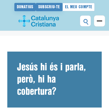
DONATIUS
SUBSCRIU-TE
EL MEU COMPTE
Vés
al
contingut
Jesús hi és i parla,
però, hi ha
cobertura?