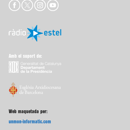
Amb el suport de:
Web maquetada per:
unmon-informatic.com