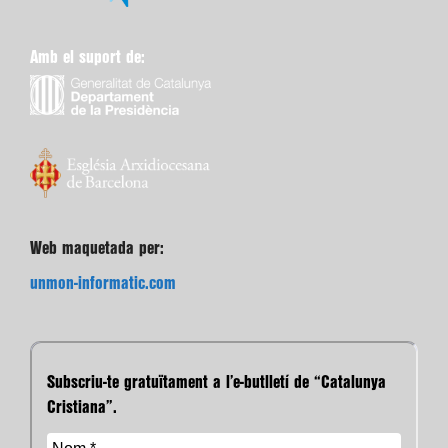
Amb el suport de:
Web maquetada per:
unmon-informatic.com
Subscriu-te gratuïtament a l’e-butlletí de “Catalunya
Cristiana”.