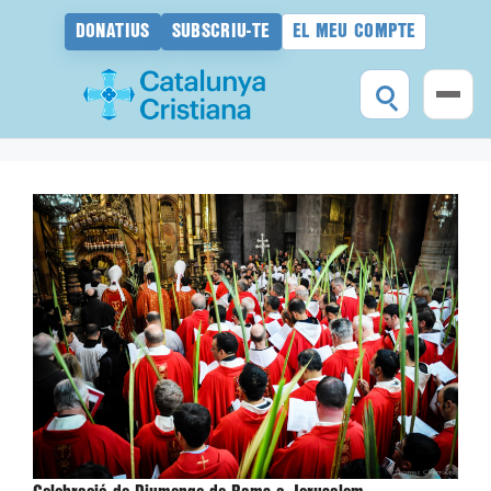
DONATIUS
SUBSCRIU-TE
EL MEU COMPTE
Vés
al
contingut