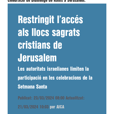
Celebració de Diumenge de Rams a Jerusalem.
Restringit l’accés
als llocs sagrats
cristians de
Jerusalem
Les autoritats israelianes limiten la
participació en les celebracions de la
Setmana Santa
Publicat: 23/03/2024 08:00
Actualitzat:
21/03/2024 10:03
per AICA