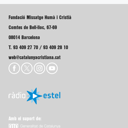
Fundació Missatge Humà i Cristià
Comtes de Bell-lloc, 67-69
08014 Barcelona
T. 93 409 27 70 / 93 409 28 10
web@catalunyacristiana.cat
Amb el suport de: