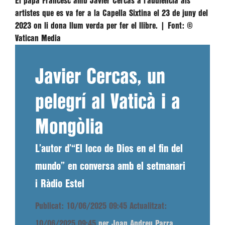
El papa Francesc amb Javier Cercas a l’audiència als
artistes que es va fer a la Capella Sixtina el 23 de juny del
2023 on li dona llum verda per fer el llibre. |
Font:
©
Vatican Media
Javier Cercas, un
pelegrí al Vaticà i a
Mongòlia
L’autor d’“El loco de Dios en el fin del
mundo” en conversa amb el setmanari
i Ràdio Estel
Publicat: 10/06/2025 09:45
Actualitzat:
10/06/2025 09:45
per Joan Andreu Parra