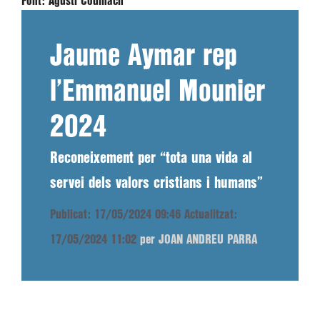
Font:
Agustí Codinach
Jaume Aymar rep
l’Emmanuel Mounier
2024
Reconeixement per “tota una vida al
servei dels valors cristians i humans”
Publicat: 17/05/2024 09:46
Actualitzat:
17/05/2024 11:02
per JOAN ANDREU PARRA