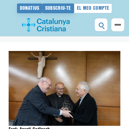
DONATIUS
SUBSCRIU-TE
EL MEU COMPTE
Vés
al
contingut