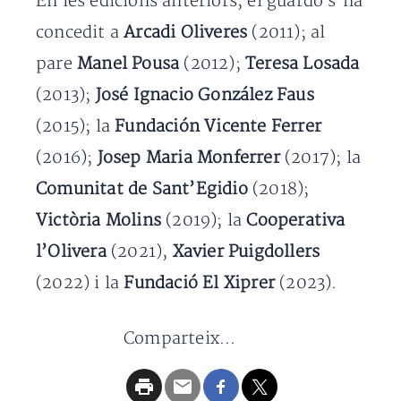
En les edicions anteriors, el guardó s’ha
concedit a
Arcadi Oliveres
(2011); al
pare
Manel Pousa
(2012);
Teresa Losada
(2013);
José Ignacio González Faus
(2015); la
Fundación Vicente Ferrer
(2016);
Josep Maria Monferrer
(2017); la
Comunitat de Sant’Egidio
(2018);
Victòria Molins
(2019); la
Cooperativa
l’Olivera
(2021),
Xavier Puigdollers
(2022) i la
Fundació El Xiprer
(2023).
Comparteix...