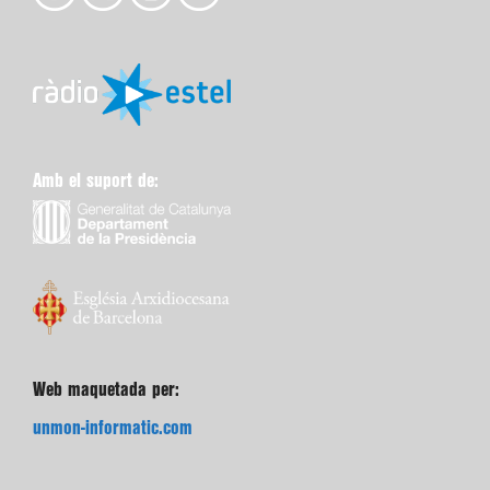
Amb el suport de:
Web maquetada per:
unmon-informatic.com