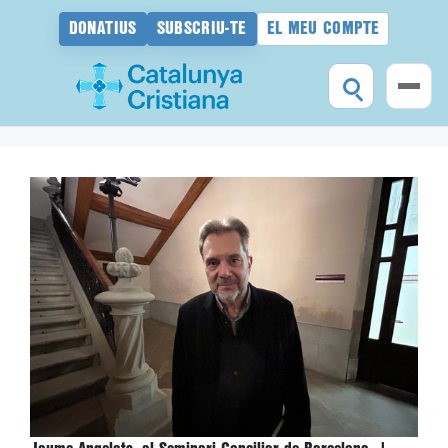
DONATIUS
SUBSCRIU-TE
EL MEU COMPTE
Vés
al
contingut