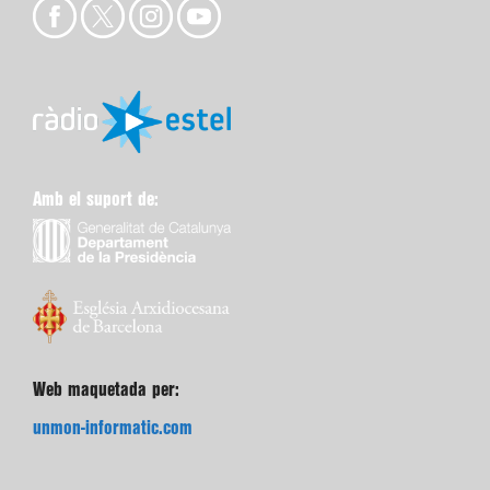
Amb el suport de:
Web maquetada per:
unmon-informatic.com