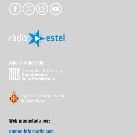
Amb el suport de:
Web maquetada per:
unmon-informatic.com