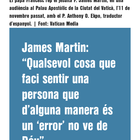
El papa Francesc rep el jesuïta P. James Martin, en una
audiència al Palau Apostòlic de la Ciutat del Vaticà, l’11 de
novembre passat, amb el P. Anthony O. Ekpo, traductor
d’espanyol. |
Font:
Vatican Media
James Martin:
“Qualsevol cosa que
faci sentir una
persona que
d’alguna manera és
un ‘error’ no ve de