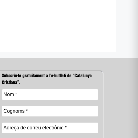
Subscriu-te gratuïtament a l’e-butlletí de “Catalunya
Cristiana”.