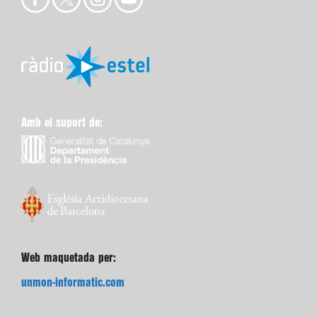
Amb el suport de:
Web maquetada per:
unmon-informatic.com