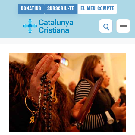
DONATIUS
SUBSCRIU-TE
EL MEU COMPTE
Vés
al
contingut