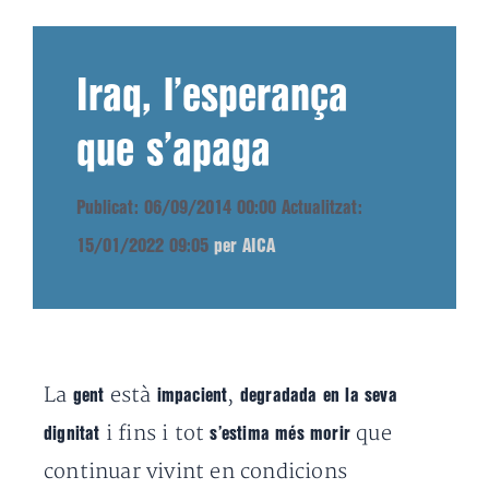
Iraq, l’esperança
que s’apaga
Publicat: 06/09/2014 00:00
Actualitzat:
15/01/2022 09:05
per AICA
La
està
,
gent
impacient
degradada en la seva
i fins i tot
que
dignitat
s’estima més morir
continuar vivint en condicions