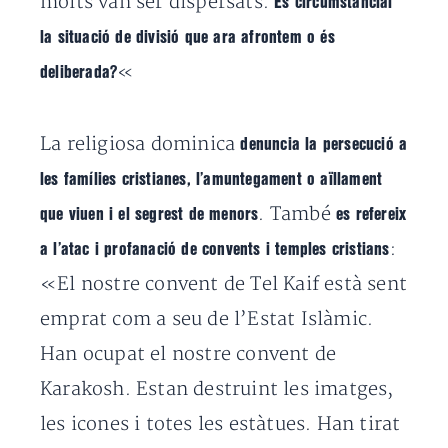
molts van ser dispersats.
És circumstancial
la situació de divisió que ara afrontem o és
«
deliberada?
La religiosa dominica
denuncia la persecució a
les famílies cristianes, l’amuntegament o aïllament
. També
que viuen i el segrest de menors
es refereix
:
a l’atac i profanació de convents i temples cristians
«El nostre convent de Tel Kaif està sent
emprat com a seu de l’Estat Islàmic.
Han ocupat el nostre convent de
Karakosh. Estan destruint les imatges,
les icones i totes les estàtues. Han tirat