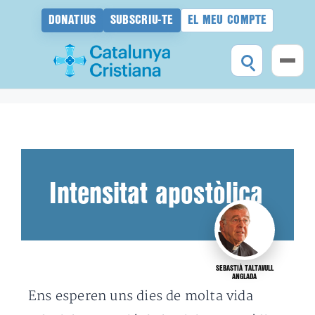
DONATIUS
SUBSCRIU-TE
EL MEU COMPTE
Vés
al
contingut
Intensitat apostòlica
SEBASTIÀ TALTAVULL
ANGLADA
Ens esperen uns dies de molta vida