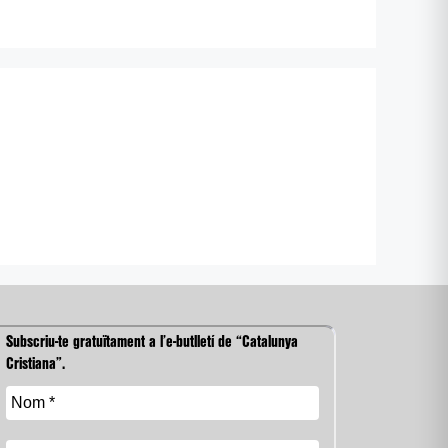
Subscriu-te gratuïtament a l’e-butlletí de “Catalunya
Cristiana”.