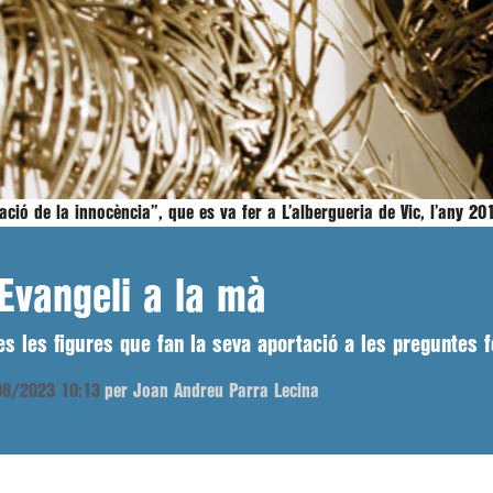
ació de la innocència”, que es va fer a L’albergueria de Vic, l’any 2
’Evangeli a la mà
es les figures que fan la seva aportació a les preguntes 
/08/2023 10:13
per Joan Andreu Parra Lecina