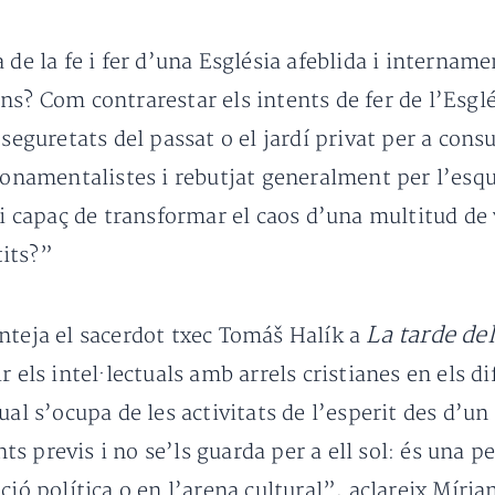
 de la fe i fer d’una Església afeblida i intername
ns? Com contrarestar els intents de fer de l’Esgl
s seguretats del passat o el jardí privat per a co
fonamentalistes i rebutjat generalment per l’esque
gui capaç de transformar el caos d’una multitud d
its?”
La tarde de
nteja el sacerdot txec Tomáš Halík a
r els intel·lectuals amb arrels cristianes en els d
ual s’ocupa de les activitats de l’esperit des d’un
s previs i no se’ls guarda per a ell sol: és una p
ció política o en l’arena cultural”, aclareix Míria