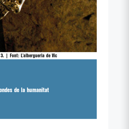
013. |
Font:
L’albergueria de Vic
fondes de la humanitat