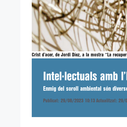
Crist d’acer, de Jordi Díez, a la mostra “La recuper
Intel·lectuals amb l
Enmig del soroll ambiental són divers
Publicat: 29/08/2023 10:13
Actualitzat: 29