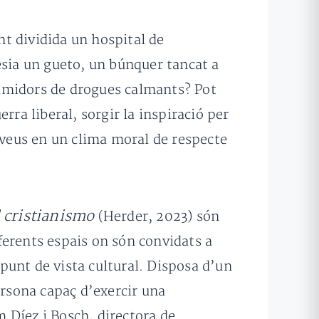
nt dividida un hospital de
ésia un gueto, un búnquer tancat a
nsumidors de drogues calmants? Pot
rra liberal, sorgir la inspiració per
e veus en un clima moral de respecte
l cristianismo
(Herder, 2023) són
iferents espais on són convidats a
 punt de vista cultural. Disposa d’un
ersona capaç d’exercir una
m Díez i Bosch, directora de