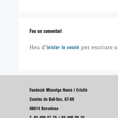
Feu un comentari
Heu d'
per escriure 
iniciar la sessió
Fundació Missatge Humà i Cristià
Comtes de Bell-lloc, 67-69
08014 Barcelona
T. 93 409 27 70 / 93 409 28 10