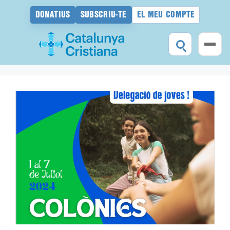
DONATIUS
SUBSCRIU-TE
EL MEU COMPTE
Vés
al
contingut