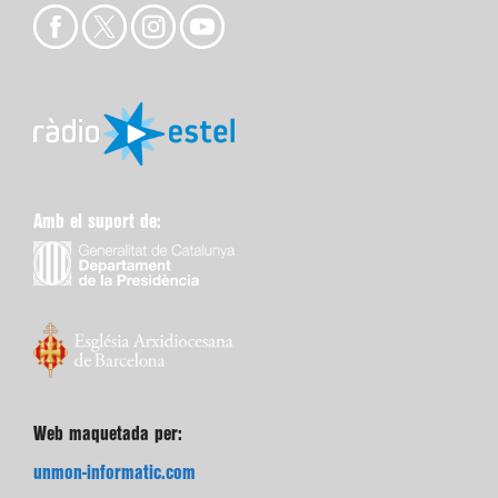
Amb el suport de:
Web maquetada per:
unmon-informatic.com