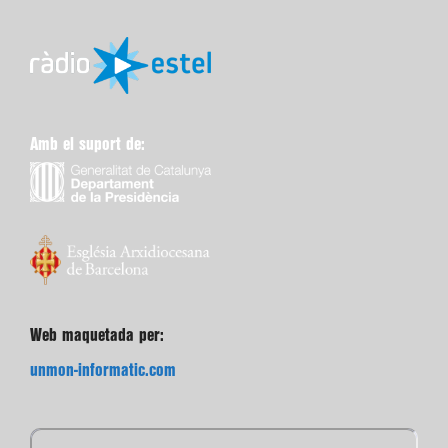
Amb el suport de:
Web maquetada per:
unmon-informatic.com