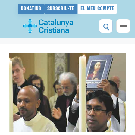
DONATIUS
SUBSCRIU-TE
EL MEU COMPTE
Vés
al
contingut