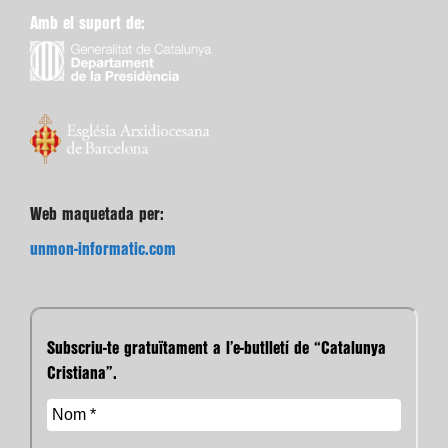
Amb el suport de:
Web maquetada per:
unmon-informatic.com
Subscriu-te gratuïtament a l’e-butlletí de “Catalunya
Cristiana”.