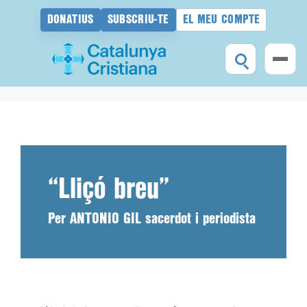
DONATIUS
SUBSCRIU-TE
EL MEU COMPTE
Vés
al
contingut
“Lliçó breu”
Per ANTONIO GIL sacerdot i periodista