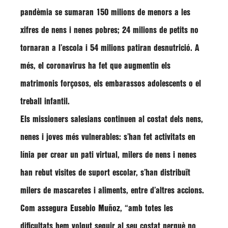
pandèmia s
e sumaran 150 milions de menors
a les
xifres de
nens i nenes pobres
;
24 milions
de petits
no
tornaran a l’escola
i
54 milions
patiran
desnutrició
. A
més, el coronavirus ha fet que augmentin els
matrimonis forçosos
, els
embarassos adolescents
o el
treball infantil
.
Els
missioners salesians
continuen
al costat dels nens,
nenes i joves més vulnerables
: s’han fet activitats en
línia per crear un pati virtual, milers de nens i nenes
han rebut visites de suport escolar, s’han distribuït
milers de mascaretes i aliments, entre d’altres accions.
Com assegura Eusebio Muñoz, “amb totes les
dificultats hem volgut seguir al seu costat perquè no