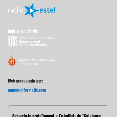
Amb el suport de:
Web maquetada per:
unmon-informatic.com
Subscriu-te gratuïtament a l’e-butlletí de “Catalunya