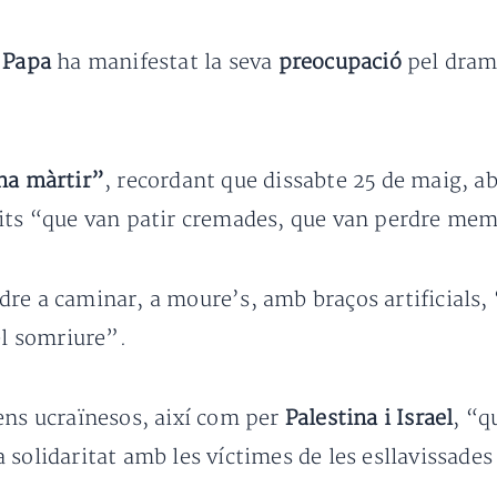
l
Papa
ha manifestat la seva
preocupació
pel dram
na màrtir”
, recordant que dissabte 25 de maig, a
tits “que van patir cremades, que van perdre mem
re a caminar, a moure’s, amb braços artificials,
el somriure”.
ens ucraïnesos, així com per
Palestina i Israel
, “q
 solidaritat amb les víctimes de les esllavissade