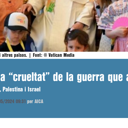
i altres països. |
Font:
© Vatican Media
a “crueltat” de la guerra que a
 Palestina i Israel
/05/2024 09:31
per AICA