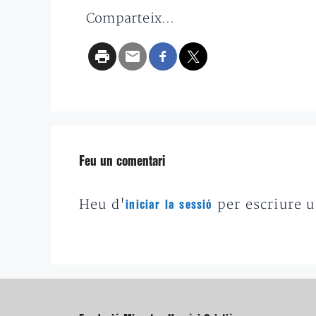
Comparteix...
Feu un comentari
Heu d'
per escriure 
iniciar la sessió