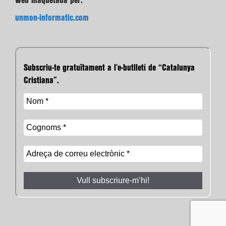
Web maquetada per:
unmon-informatic.com
Subscriu-te gratuïtament a l’e-butlletí de “Catalunya
Cristiana”.