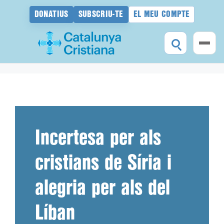
DONATIUS
SUBSCRIU-TE
EL MEU COMPTE
Vés
al
contingut
Incertesa per als
cristians de Síria i
alegria per als del
Líban