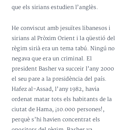
que els sirians estudien l’anglès.
He conviscut amb jesuïtes libanesos i
sirians al Pròxim Orient i la qüestió del
règim sirià era un tema tabú. Ningú no
negava que era un criminal. El
president Basher va succeir l’any 2000
el seu pare a la presidència del país.
Hafez al-Assad, l’any 1982, havia
ordenat matar tots els habitants de la
ciutat de Hama, ¡10.000 persones!,
perquè s’hi havien concentrat els
opositors del règim. Basher va