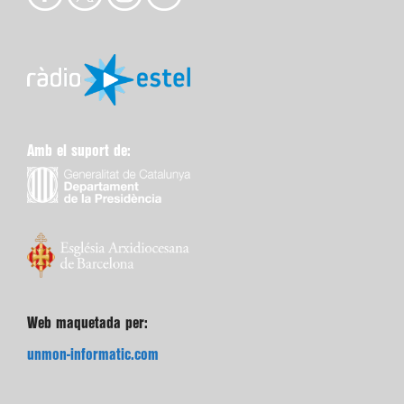
Amb el suport de:
Web maquetada per:
unmon-informatic.com