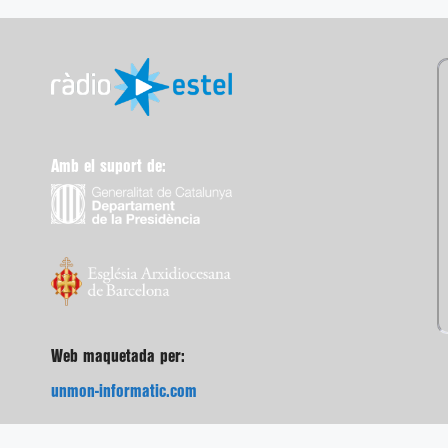
Amb el suport de:
Web maquetada per:
unmon-informatic.com