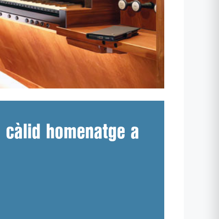
n càlid homenatge a