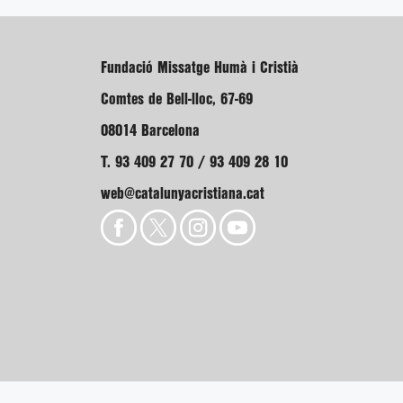
Fundació Missatge Humà i Cristià
Comtes de Bell-lloc, 67-69
08014 Barcelona
T. 93 409 27 70 / 93 409 28 10
web@catalunyacristiana.cat