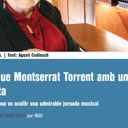
te. |
Font:
Agustí Codinach
rgue Montserrat Torrent amb u
ta
lona va acollir una admirable jornada musical
/05/2026 09:41
per MAC