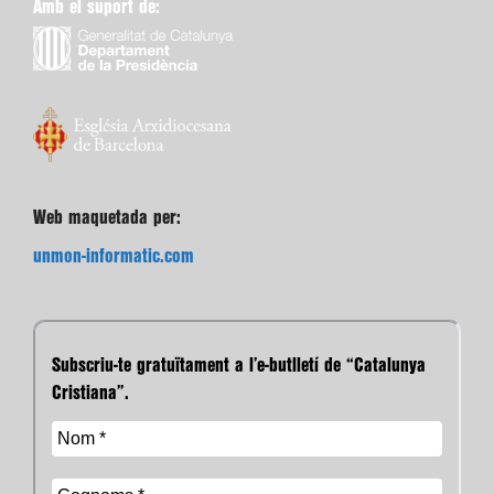
Amb el suport de:
Web maquetada per:
unmon-informatic.com
Subscriu-te gratuïtament a l’e-butlletí de “Catalunya
Cristiana”.