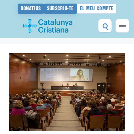
DONATIUS
SUBSCRIU-TE
EL MEU COMPTE
Vés
al
contingut