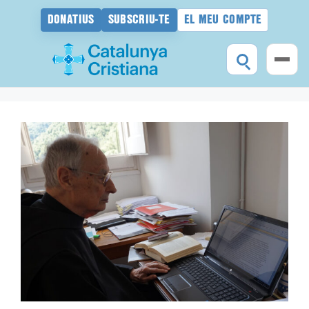
DONATIUS
SUBSCRIU-TE
EL MEU COMPTE
Vés
al
contingut