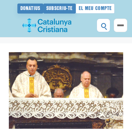
DONATIUS
SUBSCRIU-TE
EL MEU COMPTE
Vés
al
contingut