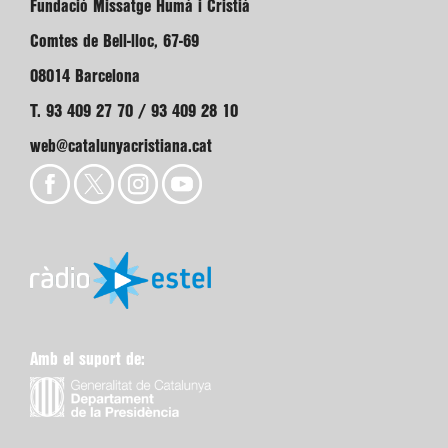
Fundació Missatge Humà i Cristià
Comtes de Bell-lloc, 67-69
08014 Barcelona
T. 93 409 27 70 / 93 409 28 10
web@catalunyacristiana.cat
Amb el suport de: