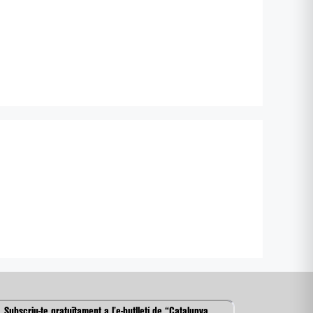
Subscriu-te gratuïtament a l’e-butlletí de “Catalunya