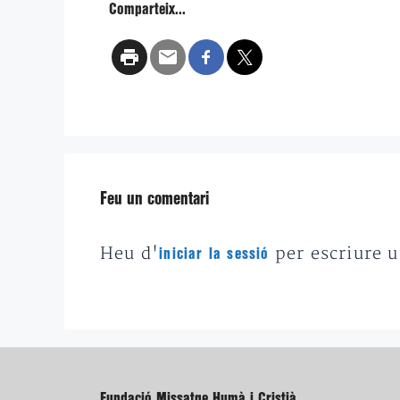
Comparteix...
Feu un comentari
Heu d'
per escriure 
iniciar la sessió
Fundació Missatge Humà i Cristià