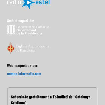
Amb el suport de:
Web maquetada per:
unmon-informatic.com
Subscriu-te gratuïtament a l’e-butlletí de “Catalunya
Cristiana”.