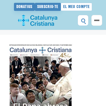
DONATIUS
SUBSCRIU-TE
EL MEU COMPTE
Vés
al
contingut