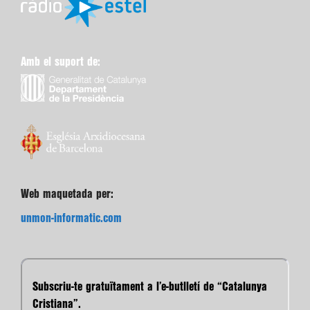
Amb el suport de:
Web maquetada per:
unmon-informatic.com
Subscriu-te gratuïtament a l’e-butlletí de “Catalunya
Cristiana”.