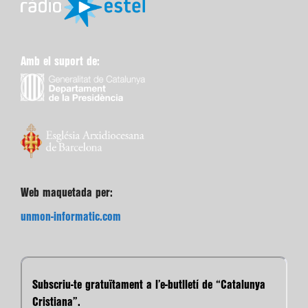
Amb el suport de:
Web maquetada per:
unmon-informatic.com
Subscriu-te gratuïtament a l’e-butlletí de “Catalunya
Cristiana”.