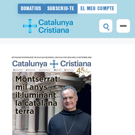
DONATIUS
SUBSCRIU-TE
EL MEU COMPTE
Vés
al
contingut