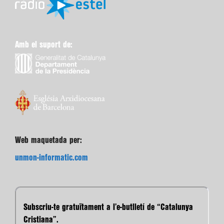
Amb el suport de:
Web maquetada per:
unmon-informatic.com
Subscriu-te gratuïtament a l’e-butlletí de “Catalunya
Cristiana”.