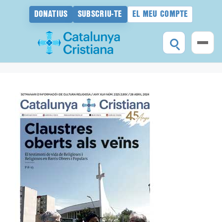
DONATIUS
SUBSCRIU-TE
EL MEU COMPTE
Vés
al
contingut