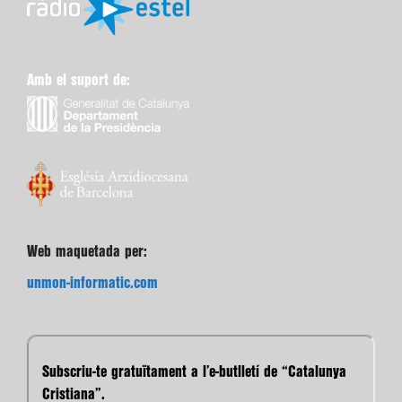
Amb el suport de:
Web maquetada per:
unmon-informatic.com
Subscriu-te gratuïtament a l’e-butlletí de “Catalunya
Cristiana”.