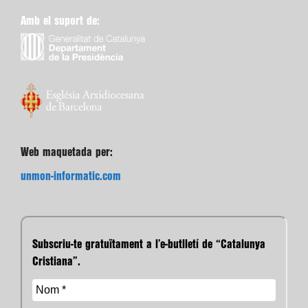
Amb el suport de:
Web maquetada per:
unmon-informatic.com
Subscriu-te gratuïtament a l’e-butlletí de “Catalunya
Cristiana”.