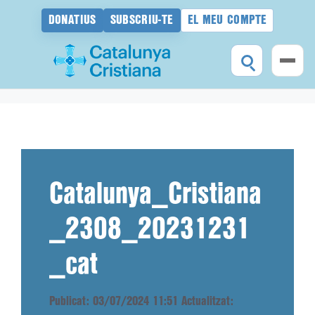
DONATIUS
SUBSCRIU-TE
EL MEU COMPTE
Vés
al
contingut
Catalunya_Cristiana
_2308_20231231
_cat
Publicat: 03/07/2024 11:51
Actualitzat: