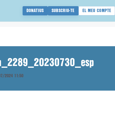
DONATIUS
SUBSCRIU-TE
EL MEU COMPTE
ana_2289_20230730_esp
/07/2024 11:50