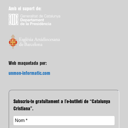
Amb el suport de:
Web maquetada per:
unmon-informatic.com
Subscriu-te gratuïtament a l’e-butlletí de “Catalunya
Cristiana”.