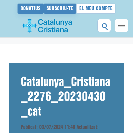
DONATIUS
SUBSCRIU-TE
EL MEU COMPTE
Vés
al
contingut
Catalunya_Cristiana
_2276_20230430
_cat
Publicat: 03/07/2024 11:48
Actualitzat: