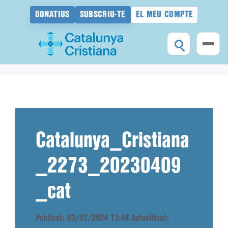
DONATIUS
SUBSCRIU-TE
EL MEU COMPTE
Vés
al
contingut
Catalunya_Cristiana
_2273_20230409
_cat
Publicat: 03/07/2024 11:48
Actualitzat: