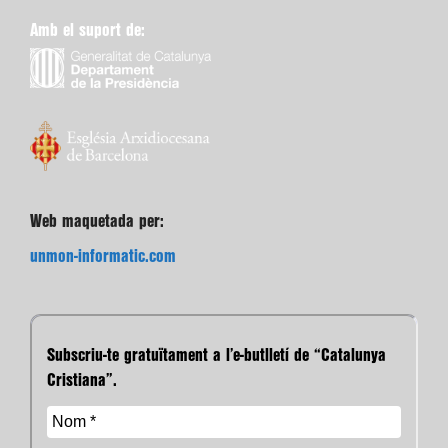
Amb el suport de:
Web maquetada per:
unmon-informatic.com
Subscriu-te gratuïtament a l’e-butlletí de “Catalunya
Cristiana”.